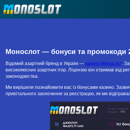
Перейти
до
вмісту
Монослот — бонуси та промокоди 
Відомий азартний бренд в Україні —
казино Монослот
. З
високоякісних азартних ігор. Ліцензію він отримав від р
законодавства.
Ми вирішили познайомити вас із бонусами казино. Зазвич
привітального заохочення за реєстрацію, як ми відігравал