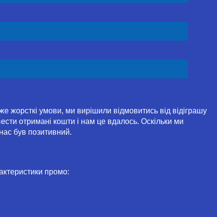
е жорсткі умови, ми вирішили відмовитись від відіграшу
сти отримані кошти і нам це вдалось. Оскільки ми
 нас був позитивний.
рактеристики промо: