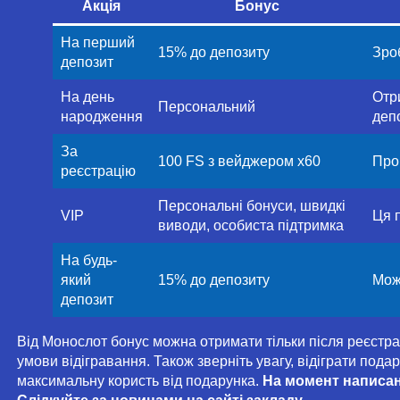
Акція
Бонус
На перший
15% до депозиту
Зроб
депозит
На день
Отри
Персональний
народження
деп
За
100 FS з вейджером х60
Про
реєстрацію
Персональні бонуси, швидкі
VIP
Ця 
виводи, особиста підтримка
На будь-
який
15% до депозиту
Може
депозит
Від Монослот бонус можна отримати тільки після реєстр
умови відігравання. Також зверніть увагу, відіграти по
максимальну користь від подарунка.
На момент написан