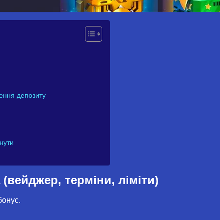
)
ження депозиту
кнути
(вейджер, терміни, ліміти)
бонус.