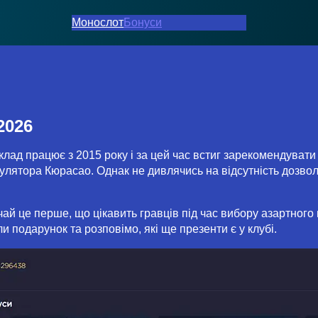
Монослот
Бонуси
2026
аклад працює з 2015 року і за цей час встиг зарекомендуват
егулятора Кюрасао. Однак не дивлячись на відсутність дозвол
ай це перше, що цікавить гравців під час вибору азартног
и подарунок та розповімо, які ще презенти є у клубі.