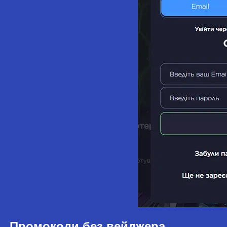
Промокоди без вейджера