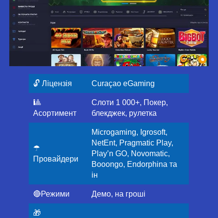
🔓 Ліцензія
Curaçao eGaming
🎱
Слоти 1 000+, Покер,
Асортимент
блекджек, рулетка
Microgaming, Igrosoft,
NetEnt, Pragmatic Play,
☂
Play’n GO, Novomatic,
Провайдери
Booongo, Endorphina та
ін
🔴Режими
Демо, на гроші
🎁