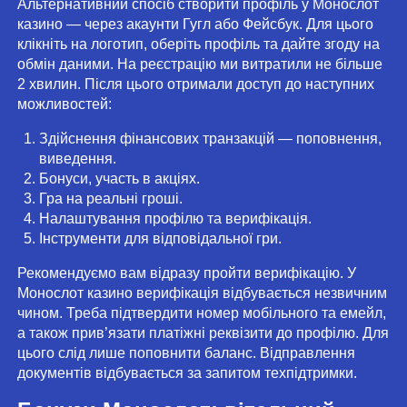
Альтернативний спосіб створити профіль у Монослот
казино — через акаунти Гугл або Фейсбук. Для цього
клікніть на логотип, оберіть профіль та дайте згоду на
обмін даними. На реєстрацію ми витратили не більше
2 хвилин. Після цього отримали доступ до наступних
можливостей:
Здійснення фінансових транзакцій — поповнення,
виведення.
Бонуси, участь в акціях.
Гра на реальні гроші.
Налаштування профілю та верифікація.
Інструменти для відповідальної гри.
Рекомендуємо вам відразу пройти верифікацію. У
Монослот казино верифікація відбувається незвичним
чином. Треба підтвердити номер мобільного та емейл,
а також прив’язати платіжні реквізити до профілю. Для
цього слід лише поповнити баланс. Відправлення
документів відбувається за запитом техпідтримки.