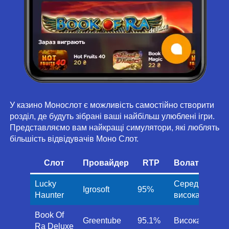
У казино Монослот є можливість самостійно створити
розділ, де будуть зібрані ваші найбільш улюблені ігри.
Представляємо вам найкращі симулятори, які люблять
більшість відвідувачів Моно Слот.
Слот
Провайдер
RTP
Волатильніс
Lucky
Середньо-
Igrosoft
95%
Haunter
висока
Book Of
Greentube
95.1%
Висока
Ra Deluxe