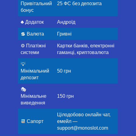
Привітальний
25 ФС без депозита
бонус
♣ Додаток
Андроїд
💲 Валюта
Гривні
⚙ Платіжні
Картки банків, електронні
системи
гаманці, криптовалюта
💡
Мінімальний
50 грн
депозит
🎭
Мінімальне
150 грн
виведення
Цілодобово онлайн чат,
📆 Сапорт
емейл —
support@monoslot.com