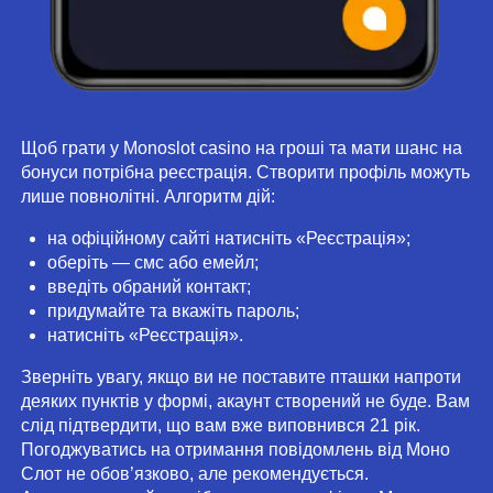
Щоб грати у Monoslot casino на гроші та мати шанс на
бонуси потрібна реєстрація. Створити профіль можуть
лише повнолітні. Алгоритм дій:
на офіційному сайті натисніть «Реєстрація»;
оберіть — смс або емейл;
введіть обраний контакт;
придумайте та вкажіть пароль;
натисніть «Реєстрація».
Зверніть увагу, якщо ви не поставите пташки напроти
деяких пунктів у формі, акаунт створений не буде. Вам
слід підтвердити, що вам вже виповнився 21 рік.
Погоджуватись на отримання повідомлень від Моно
Слот не обов’язково, але рекомендується.