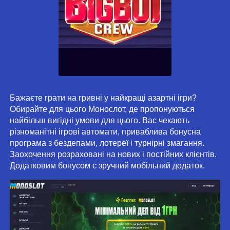
ГРАТИ
ДЕМО
Бажаєте грати на гривні у найкращі азартні ігри?
Обирайте для цього Монослот, де пропонуються
найбільш вигідні умови для цього. Вас чекають
різноманітні ігрові автомати, приваблива бонусна
програма з бездепами, лотереї і турнірні змагання.
Заохочення розраховані на нових і постійних клієнтів.
Додатковим бонусом є зручний мобільний додаток.