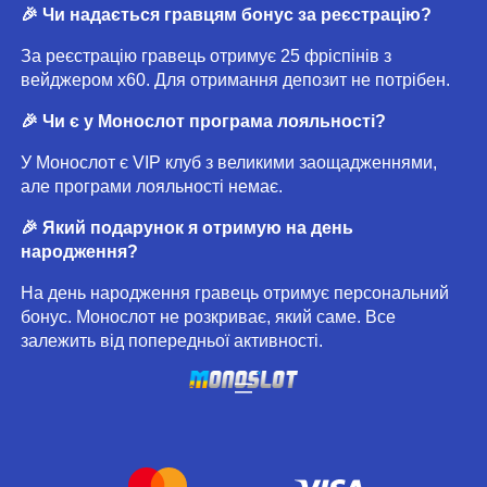
🎉 Чи надається гравцям бонус за реєстрацію?
За реєстрацію гравець отримує 25 фріспінів з
вейджером х60. Для отримання депозит не потрібен.
🎉 Чи є у Монослот програма лояльності?
У Монослот є VIP клуб з великими заощадженнями,
але програми лояльності немає.
🎉 Який подарунок я отримую на день
народження?
На день народження гравець отримує персональний
бонус. Монослот не розкриває, який саме. Все
залежить від попередньої активності.