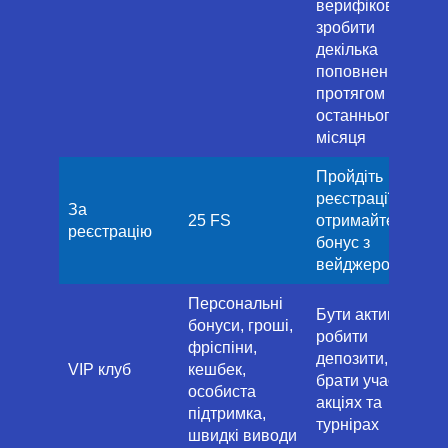
верифікованим,
зробити
декілька
поповнень
протягом
останнього
місяця
Пройдіть
реєстрації та
За
25 FS
отримайте
реєстрацію
бонус з
вейджером х60
Персональні
Бути активним,
бонуси, гроші,
робити
фріспіни,
депозити, грати,
VIP клуб
кешбек,
брати участь в
особиста
акціях та
підтримка,
турнірах
швидкі виводи