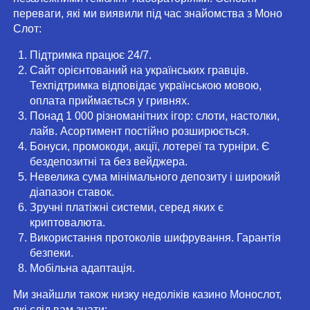
переваги, які ми виявили під час знайомства з Моно
Слот:
Підтримка працює 24/7.
Сайт орієнтований на українських гравців.
Техпідтримка відповідає українською мовою,
оплата приймається у гривнях.
Понад 1 000 різноманітних ігор: слоти, настолки,
лайв. Асортимент постійно розширюється.
Бонуси, промокоди, акції, лотереї та турніри. Є
бездепозитні та без вейджера.
Невелика сума мінімального депозиту і широкий
діапазон ставок.
Зручні платіжні системи, серед яких є
криптовалюта.
Використання протоколів шифрування. Гарантія
безпеки.
Мобільна адаптація.
Ми знайшли також низку недоліків казино Монослот,
які слід вам знати: